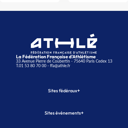
La Fédération Française d'Athlétisme
33 Avenue Pierre de Coubertin - 75640 Paris Cedex 13
T.01 53 80 70 00
- ffa@athle.fr
+
Sites fédéraux
SI-FFA
CALORG
+
Sites événements
Plateforme Formation
Meeting de Paris