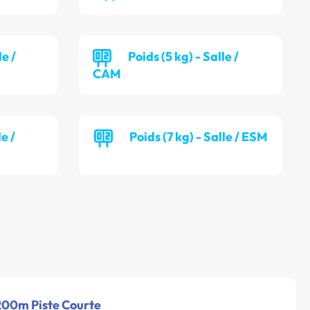
le /
Poids (5 kg) - Salle /
CAM
le /
Poids (7 kg) - Salle / ESM
 200m Piste Courte