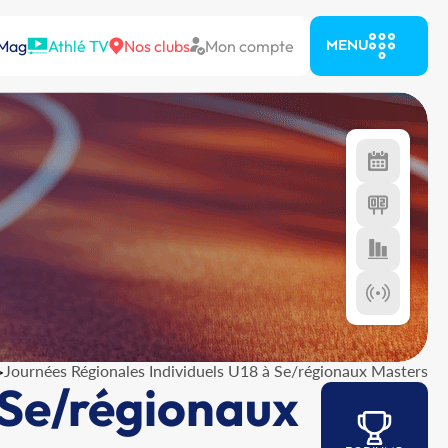
 Mag
Athlé TV
Nos clubs
Mon compte
MENU
>
Journées Régionales Individuels U18 à Se/régionaux Masters
 Se/régionaux