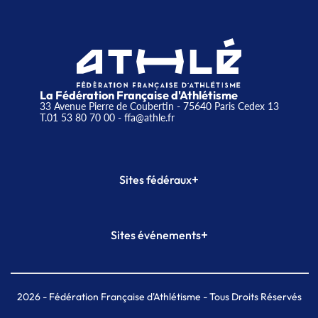
La Fédération Française d'Athlétisme
33 Avenue Pierre de Coubertin - 75640 Paris Cedex 13
T.01 53 80 70 00
- ffa@athle.fr
+
Sites fédéraux
SI-FFA
CALORG
+
Sites événements
Plateforme Formation
Meeting de Paris
Meeting de Paris indoor
MAIF Ekiden de Paris
2026
- Fédération Française d'Athlétisme - Tous Droits Réservés