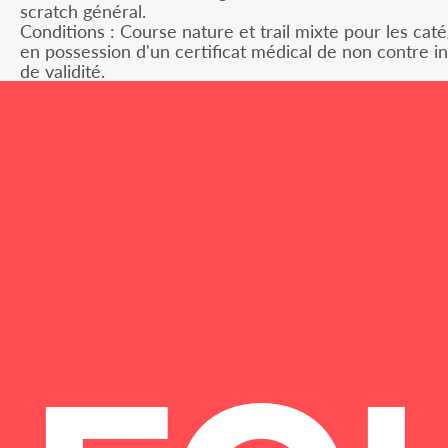
scratch général.
Conditions : Course nature et trail mixte pour les caté
en possession d'un certificat médical de non contre i
de validité.