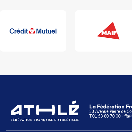
La Fédération Fr
33 Avenue Pierre de Co
T.01 53 80 70 00
- ffa@