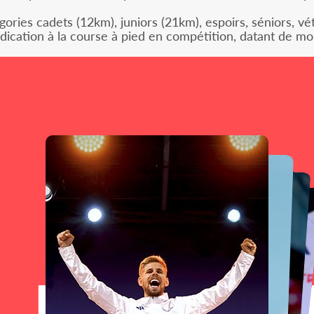
gories cadets (12km), juniors (21km), espoirs, séniors, v
ndication à la course à pied en compétition, datant de mo