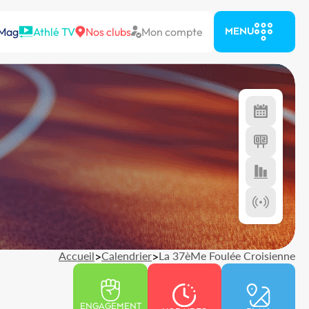
 Mag
Athlé TV
Nos clubs
Mon compte
MENU
Accueil
>
Calendrier
>
La 37èMe Foulée Croisienne
ENGAGEMENT