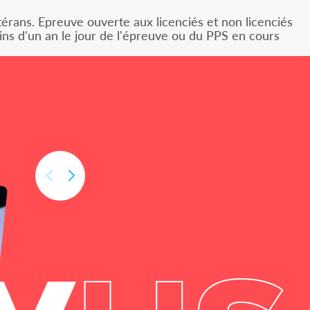
étérans. Epreuve ouverte aux licenciés et non licenciés
ins d'un an le jour de l'épreuve ou du PPS en cours