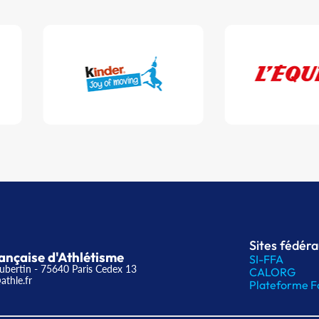
Sites fédér
ançaise d'Athlétisme
SI-FFA
ubertin - 75640 Paris Cedex 13
CALORG
athle.fr
Plateforme F