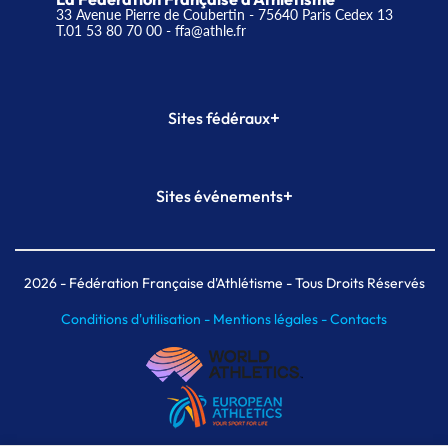
33 Avenue Pierre de Coubertin - 75640 Paris Cedex 13
T.01 53 80 70 00
- ffa@athle.fr
+
Sites fédéraux
SI-FFA
CALORG
+
Sites événements
Plateforme Formation
Meeting de Paris
Meeting de Paris indoor
MAIF Ekiden de Paris
2026
- Fédération Française d'Athlétisme - Tous Droits Réservés
Conditions d'utilisation -
Mentions légales -
Contacts