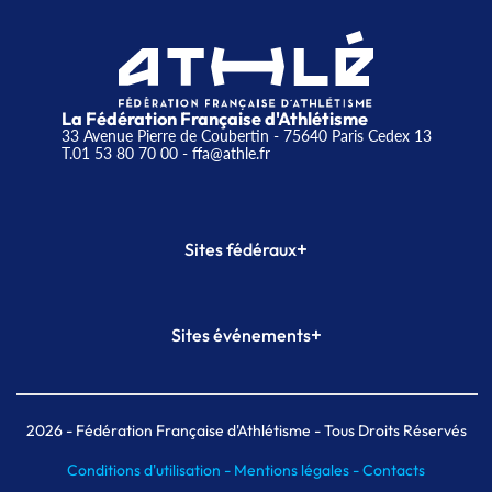
La Fédération Française d'Athlétisme
33 Avenue Pierre de Coubertin - 75640 Paris Cedex 13
T.01 53 80 70 00
- ffa@athle.fr
+
Sites fédéraux
SI-FFA
CALORG
+
Sites événements
Plateforme Formation
Meeting de Paris
Meeting de Paris indoor
MAIF Ekiden de Paris
2026
- Fédération Française d'Athlétisme - Tous Droits Réservés
Conditions d'utilisation -
Mentions légales -
Contacts