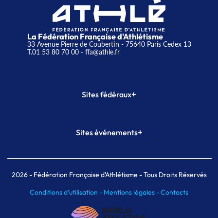
La Fédération Française d'Athlétisme
33 Avenue Pierre de Coubertin - 75640 Paris Cedex 13
T.01 53 80 70 00
- ffa@athle.fr
+
Sites fédéraux
SI-FFA
CALORG
+
Sites événements
Plateforme Formation
Meeting de Paris
Meeting de Paris indoor
MAIF Ekiden de Paris
2026
- Fédération Française d'Athlétisme - Tous Droits Réservés
Conditions d'utilisation -
Mentions légales -
Contacts