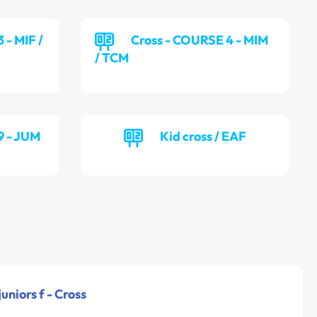
 - MIF /
Cross - COURSE 4 - MIM
/ TCM
9 - JUM
Kid cross / EAF
juniors f - Cross