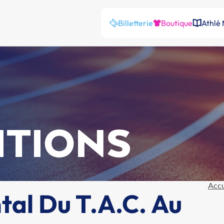
Billetterie
Boutique
Athlé
ITIONS
Accu
al Du T.A.C. Au