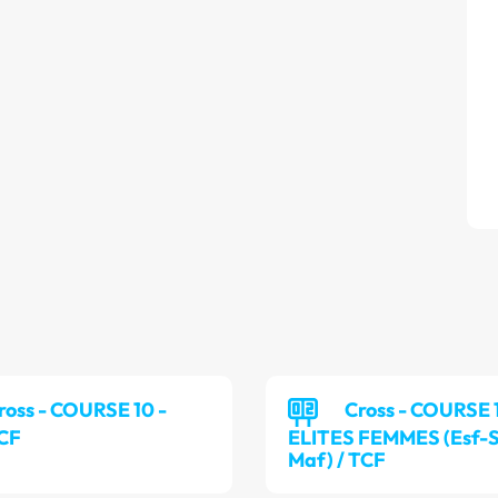
ross - COURSE 10 -
Cross - COURSE 1
TCF
ELITES FEMMES (Esf-S
Maf) / TCF