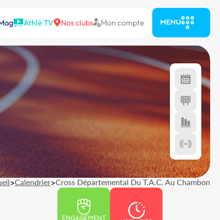
 Mag
Athlé TV
Nos clubs
Mon compte
MENU
eil
>
Calendrier
>
Cross Départemental Du T.A.C. Au Chambon
ENGAGEMENT