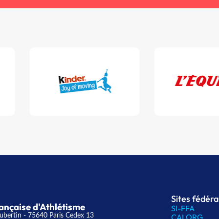
Sites fédér
ançaise d'Athlétisme
SI-FFA
ubertin - 75640 Paris Cedex 13
CALORG