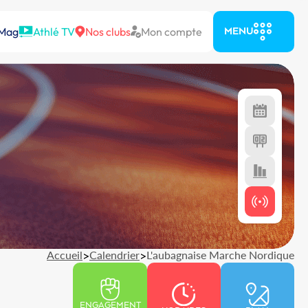
 Mag
Athlé TV
Nos clubs
Mon compte
MENU
Accueil
>
Calendrier
>
L'aubagnaise Marche Nordique
ENGAGEMENT