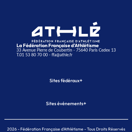
La Fédération Française d'Athlétisme
33 Avenue Pierre de Coubertin - 75640 Paris Cedex 13
T.01 53 80 70 00
- ffa@athle.fr
+
Sites fédéraux
SI-FFA
CALORG
+
Sites événements
Plateforme Formation
Meeting de Paris
Meeting de Paris indoor
MAIF Ekiden de Paris
2026
- Fédération Française d'Athlétisme - Tous Droits Réservés