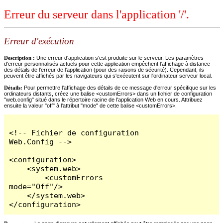
Erreur du serveur dans l'application '/'.
Erreur d'exécution
Description :
Une erreur d'application s'est produite sur le serveur. Les paramètres
d'erreur personnalisés actuels pour cette application empêchent l'affichage à distance
des détails de l'erreur de l'application (pour des raisons de sécurité). Cependant, ils
peuvent être affichés par les navigateurs qui s'exécutent sur l'ordinateur serveur local.
Détails:
Pour permettre l'affichage des détails de ce message d'erreur spécifique sur les
ordinateurs distants, créez une balise <customErrors> dans un fichier de configuration
"web.config" situé dans le répertoire racine de l'application Web en cours. Attribuez
ensuite la valeur "off" à l'attribut "mode" de cette balise <customErrors>.
<!-- Fichier de configuration 
Web.Config -->

<configuration>

    <system.web>

        <customErrors 
mode="Off"/>

    </system.web>

</configuration>