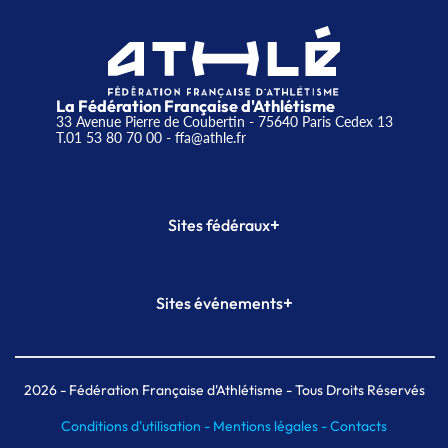
La Fédération Française d'Athlétisme
33 Avenue Pierre de Coubertin - 75640 Paris Cedex 13
T.01 53 80 70 00
- ffa@athle.fr
+
Sites fédéraux
SI-FFA
CALORG
+
Sites événements
Plateforme Formation
Meeting de Paris
Meeting de Paris indoor
MAIF Ekiden de Paris
2026
- Fédération Française d'Athlétisme - Tous Droits Réservés
Conditions d'utilisation -
Mentions légales -
Contacts