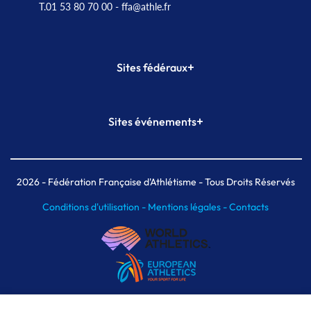
T.01 53 80 70 00
- ffa@athle.fr
+
Sites fédéraux
SI-FFA
CALORG
+
Sites événements
Plateforme Formation
Meeting de Paris
Meeting de Paris indoor
MAIF Ekiden de Paris
2026
- Fédération Française d'Athlétisme - Tous Droits Réservés
Conditions d'utilisation -
Mentions légales -
Contacts