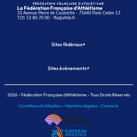
La Fédération Française d'Athlétisme
33 Avenue Pierre de Coubertin - 75640 Paris Cedex 13
T.01 53 80 70 00
- ffa@athle.fr
+
Sites fédéraux
SI-FFA
CALORG
+
Sites événements
Plateforme Formation
Meeting de Paris
Meeting de Paris indoor
MAIF Ekiden de Paris
2026
- Fédération Française d'Athlétisme - Tous Droits Réservés
Conditions d'utilisation -
Mentions légales -
Contacts