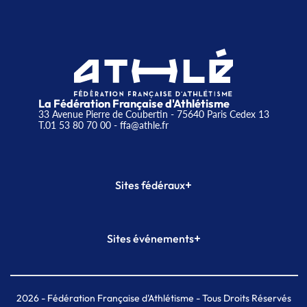
La Fédération Française d'Athlétisme
33 Avenue Pierre de Coubertin - 75640 Paris Cedex 13
T.01 53 80 70 00
- ffa@athle.fr
+
Sites fédéraux
SI-FFA
CALORG
+
Sites événements
Plateforme Formation
Meeting de Paris
Meeting de Paris indoor
MAIF Ekiden de Paris
2026
- Fédération Française d'Athlétisme - Tous Droits Réservés