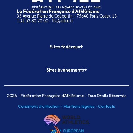
La Fédération Française d'Athlétisme
33 Avenue Pierre de Coubertin - 75640 Paris Cedex 13
T.01 53 80 70 00
- ffa@athle.fr
+
Sites fédéraux
SI-FFA
CALORG
+
Sites événements
Plateforme Formation
Meeting de Paris
Meeting de Paris indoor
MAIF Ekiden de Paris
2026
- Fédération Française d'Athlétisme - Tous Droits Réservés
Conditions d'utilisation -
Mentions légales -
Contacts