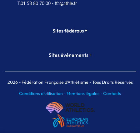
T.01 53 80 70 00
- ffa@athle.fr
+
Sites fédéraux
SI-FFA
CALORG
+
Sites événements
Plateforme Formation
Meeting de Paris
Meeting de Paris indoor
MAIF Ekiden de Paris
2026
- Fédération Française d'Athlétisme - Tous Droits Réservés
Conditions d'utilisation -
Mentions légales -
Contacts