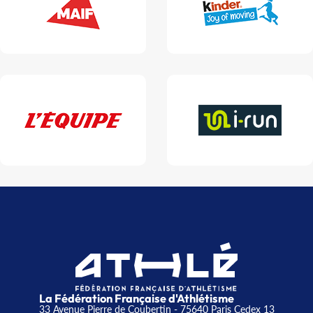
La Fédération Française d'Athlétisme
33 Avenue Pierre de Coubertin - 75640 Paris Cedex 13