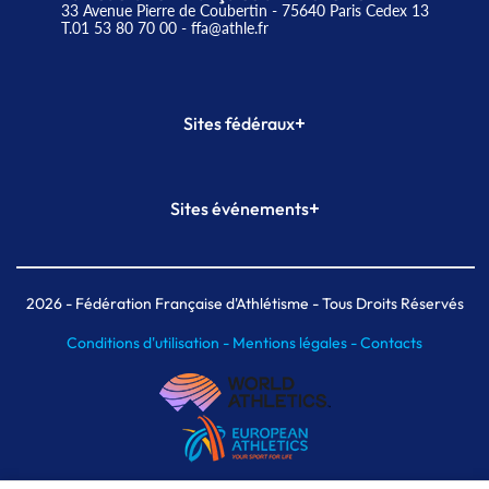
33 Avenue Pierre de Coubertin - 75640 Paris Cedex 13
T.01 53 80 70 00
- ffa@athle.fr
+
Sites fédéraux
SI-FFA
CALORG
+
Sites événements
Plateforme Formation
Meeting de Paris
Meeting de Paris indoor
MAIF Ekiden de Paris
2026
- Fédération Française d'Athlétisme - Tous Droits Réservés
Conditions d'utilisation -
Mentions légales -
Contacts