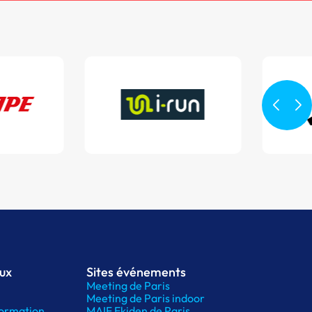
aux
Sites événements
Meeting de Paris
Meeting de Paris indoor
ormation
MAIF Ekiden de Paris