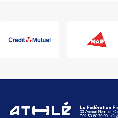
La Fédération Fr
33 Avenue Pierre de Co
T.01 53 80 70 00
- ffa@