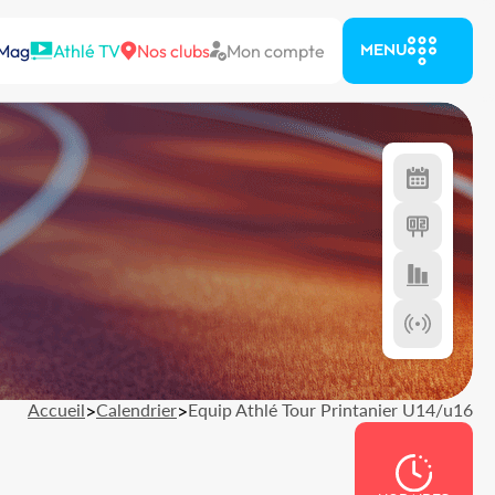
 Mag
Athlé TV
Nos clubs
Mon compte
MENU
Accueil
>
Calendrier
>
Equip Athlé Tour Printanier U14/u16