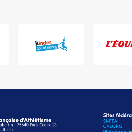
Sites fédér
ançaise d'Athlétisme
SI-FFA
ubertin - 75640 Paris Cedex 13
CALORG
athle.fr
Plateforme F