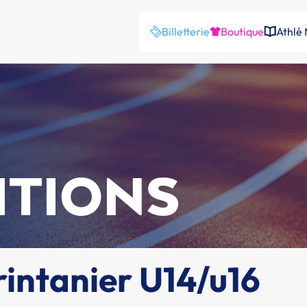
Billetterie
Boutique
Athlé
ITIONS
rintanier U14/u16