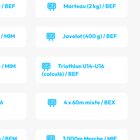
 / BEF
Marteau (2 kg) / BEF
 / MIM
Javelot (400 g) / BEF
) / MIM
Triathlon U14-U16
(calculé) / BEF
16
4 x 60m mixte / BEX
 / BEM
3 000m Marche / MIF