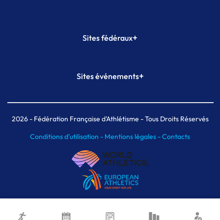
+
Sites fédéraux
SI-FFA
CALORG
+
Sites événements
Plateforme Formation
Meeting de Paris
Meeting de Paris indoor
MAIF Ekiden de Paris
2026
- Fédération Française d'Athlétisme - Tous Droits Réservés
Conditions d'utilisation -
Mentions légales -
Contacts