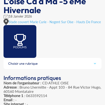
L'oise Ca à Ma -5 èMe
Hivernale
18 Janvier 2026
Stade couvert Marie Curie - Nogent Sur Oise - Hauts De France
PODIUMS
Choisir une rubrique
Informations pratiques
Nom de l’organisateur
: CD ATHLE OISE
Adresse
: Bruno Lhermitte - Appt 103 - 84 Rue Victor Hugo,
60160 Montataire
Téléphone 1
: 0633592114
Email
: -
Site internet
: -