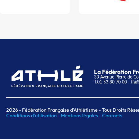
La Fédération Fr
33 Avenue Pierre de Co
T.01 53 80 70 00
- ffa@
2026
- Fédération Française d'Athlétisme - Tous Droits Rése
Conditions d'utilisation -
Mentions légales -
Contacts