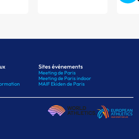
aux
Sites événements
Meeting de Paris
Meeting de Paris indoor
ormation
MAIF Ekiden de Paris