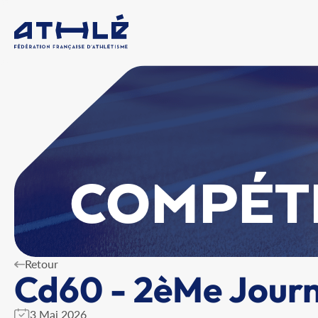
COMPÉT
Retour
Cd60 - 2èMe Journ
3 Mai 2026