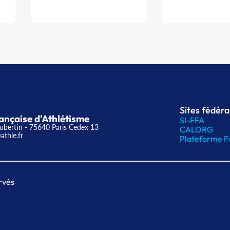
Sites fédér
ançaise d'Athlétisme
SI-FFA
ubertin - 75640 Paris Cedex 13
CALORG
athle.fr
Plateforme F
rvés