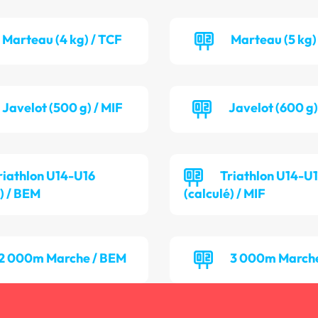
Marteau (4 kg) / TCF
Marteau (5 kg)
Javelot (500 g) / MIF
Javelot (600 g
riathlon U14-U16
Triathlon U14-U
é) / BEM
(calculé) / MIF
2 000m Marche / BEM
3 000m Marche