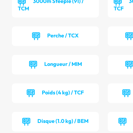
3000m Steeple (91) /
3
TCM
TCF
Perche / TCX
Longueur / MIM
Poids (4 kg) / TCF
Disque (1.0 kg) / BEM