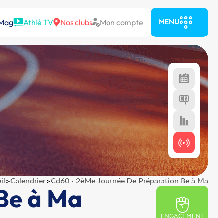
 Mag
Athlé TV
Nos clubs
Mon compte
MENU
il
>
Calendrier
>
Cd60 - 2èMe Journée De Préparation Be à Ma
Be à Ma
ENGAGEMENT