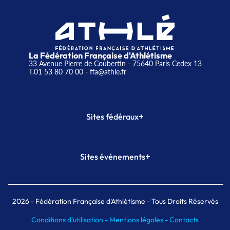
La Fédération Française d'Athlétisme
33 Avenue Pierre de Coubertin - 75640 Paris Cedex 13
T.01 53 80 70 00
- ffa@athle.fr
+
Sites fédéraux
SI-FFA
CALORG
+
Sites événements
Plateforme Formation
Meeting de Paris
Meeting de Paris indoor
MAIF Ekiden de Paris
2026
- Fédération Française d'Athlétisme - Tous Droits Réservés
Conditions d'utilisation -
Mentions légales -
Contacts