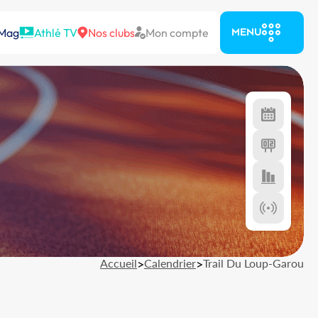
 Mag
Athlé TV
Nos clubs
Mon compte
MENU
Accueil
>
Calendrier
>
Trail Du Loup-Garou