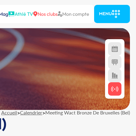
 Mag
Athlé TV
Nos clubs
Mon compte
MENU
Accueil
>
Calendrier
>
Meeting Wact Bronze De Bruxelles (Bel)
)