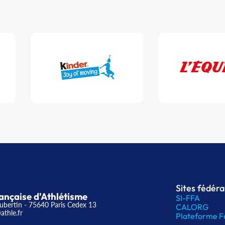
Sites fédér
ançaise d'Athlétisme
SI-FFA
ubertin - 75640 Paris Cedex 13
CALORG
athle.fr
Plateforme F