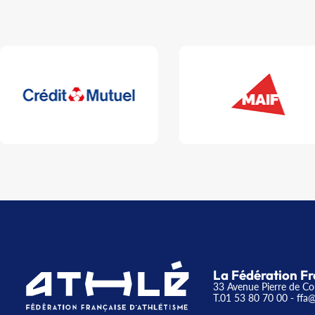
La Fédération Fr
33 Avenue Pierre de Co
T.01 53 80 70 00
- ffa@