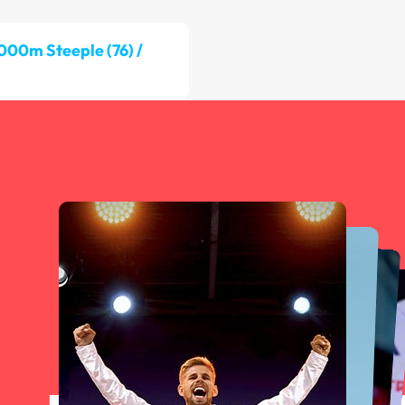
000m Steeple (76) /