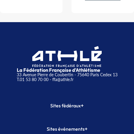
La Fédération Française d'Athlétisme
33 Avenue Pierre de Coubertin - 75640 Paris Cedex 13
T.01 53 80 70 00
- ffa@athle.fr
+
Sites fédéraux
SI-FFA
CALORG
+
Sites événements
Plateforme Formation