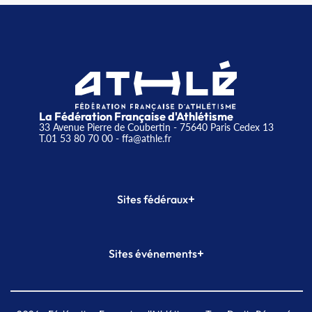
La Fédération Française d'Athlétisme
33 Avenue Pierre de Coubertin - 75640 Paris Cedex 13
T.01 53 80 70 00
- ffa@athle.fr
+
Sites fédéraux
SI-FFA
CALORG
+
Sites événements
Plateforme Formation
Meeting de Paris
Meeting de Paris indoor