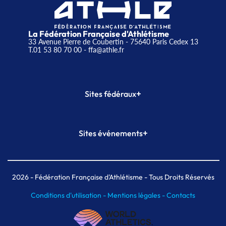
La Fédération Française d'Athlétisme
33 Avenue Pierre de Coubertin - 75640 Paris Cedex 13
T.01 53 80 70 00
- ffa@athle.fr
+
Sites fédéraux
SI-FFA
CALORG
+
Sites événements
Plateforme Formation
Meeting de Paris
Meeting de Paris indoor
MAIF Ekiden de Paris
2026
- Fédération Française d'Athlétisme - Tous Droits Réservés
Conditions d'utilisation -
Mentions légales -
Contacts