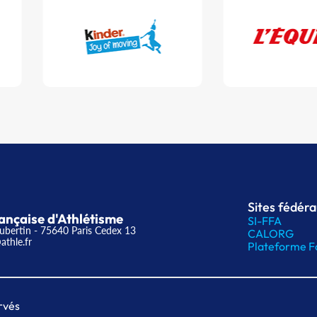
Sites fédér
ançaise d'Athlétisme
SI-FFA
ubertin - 75640 Paris Cedex 13
CALORG
athle.fr
Plateforme F
rvés