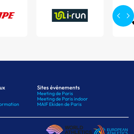
aux
Sites événements
Meeting de Paris
Meeting de Paris indoor
ormation
MAIF Ekiden de Paris