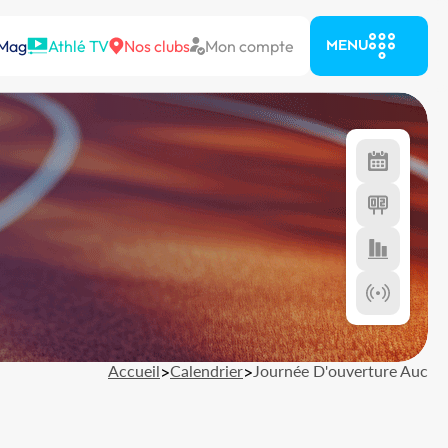
 Mag
Athlé TV
Nos clubs
Mon compte
MENU
Accueil
>
Calendrier
>
Journée D'ouverture Auc