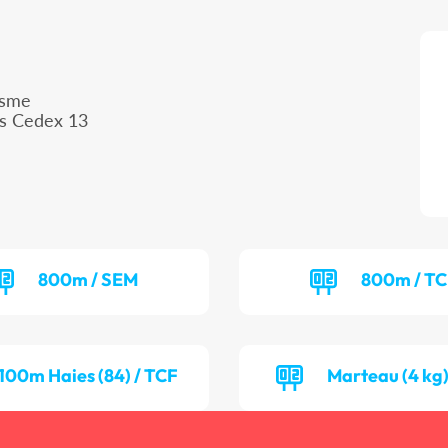
isme
is Cedex 13
800m / SEM
800m / T
100m Haies (84) / TCF
Marteau (4 kg)