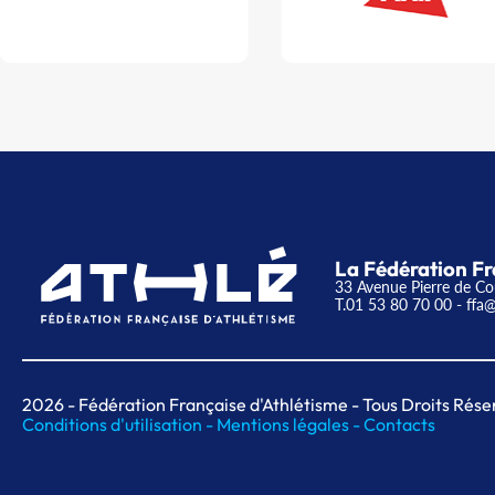
La Fédération Fr
33 Avenue Pierre de Co
T.01 53 80 70 00
- ffa@
2026
- Fédération Française d'Athlétisme - Tous Droits Rése
Conditions d'utilisation -
Mentions légales -
Contacts