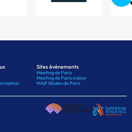
aux
Sites événements
Meeting de Paris
Meeting de Paris indoor
ormation
MAIF Ekiden de Paris