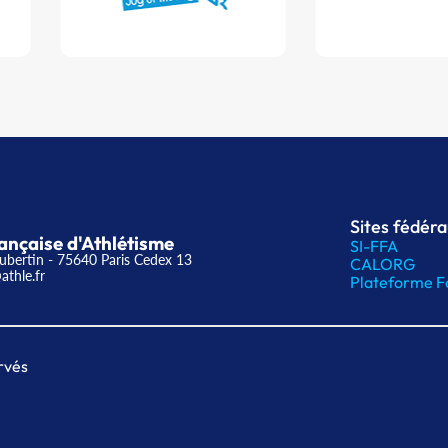
Sites fédér
ançaise d'Athlétisme
SI-FFA
ubertin - 75640 Paris Cedex 13
CALORG
athle.fr
Plateforme F
rvés