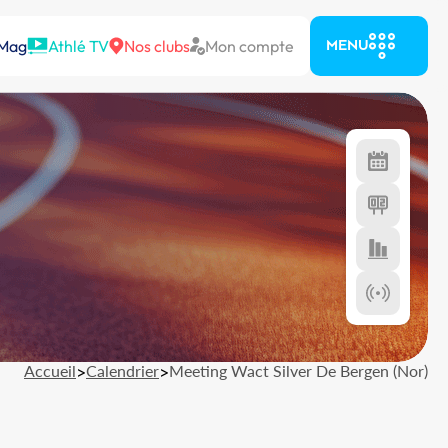
 Mag
Athlé TV
Nos clubs
Mon compte
MENU
Accueil
>
Calendrier
>
Meeting Wact Silver De Bergen (Nor)