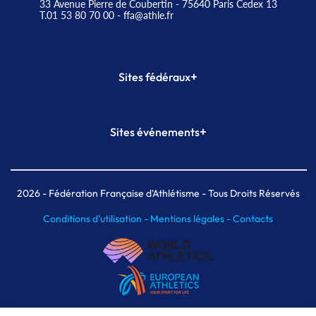
33 Avenue Pierre de Coubertin - 75640 Paris Cedex 13
T.01 53 80 70 00
- ffa@athle.fr
+
Sites fédéraux
SI-FFA
CALORG
+
Sites événements
Plateforme Formation
Meeting de Paris
Meeting de Paris indoor
MAIF Ekiden de Paris
2026
- Fédération Française d'Athlétisme - Tous Droits Réservés
Conditions d'utilisation -
Mentions légales -
Contacts