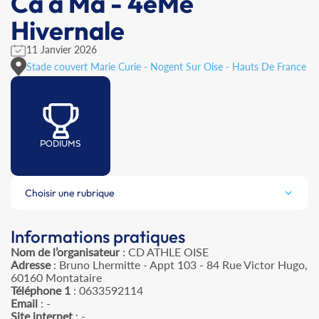
Ca à Ma - 4èMe
Hivernale
11 Janvier 2026
Stade couvert Marie Curie - Nogent Sur Oise - Hauts De France
PODIUMS
Choisir une rubrique
Informations pratiques
Nom de l’organisateur
: CD ATHLE OISE
Adresse
: Bruno Lhermitte - Appt 103 - 84 Rue Victor Hugo,
60160 Montataire
Téléphone 1
: 0633592114
Email
: -
Site internet
: -