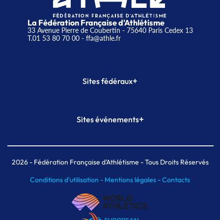
La Fédération Française d'Athlétisme
33 Avenue Pierre de Coubertin - 75640 Paris Cedex 13
T.01 53 80 70 00
- ffa@athle.fr
+
Sites fédéraux
SI-FFA
CALORG
+
Sites événements
Plateforme Formation
Meeting de Paris
Meeting de Paris indoor
MAIF Ekiden de Paris
2026
- Fédération Française d'Athlétisme - Tous Droits Réservés
Conditions d'utilisation -
Mentions légales -
Contacts