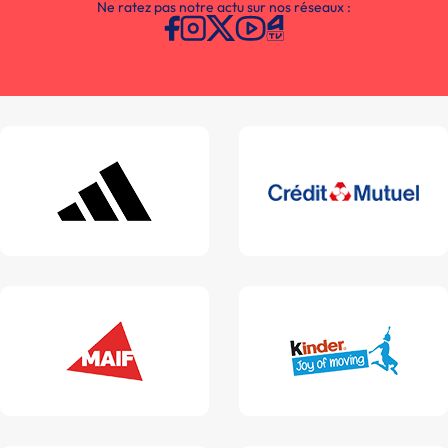
Ne ratez pas notre actu sur nos réseaux :