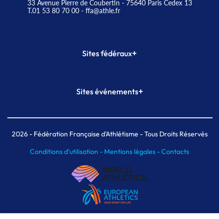
33 Avenue Pierre de Coubertin - 75640 Paris Cedex 13
T.01 53 80 70 00
- ffa@athle.fr
+
Sites fédéraux
SI-FFA
CALORG
+
Sites événements
Plateforme Formation
Meeting de Paris
Meeting de Paris indoor
MAIF Ekiden de Paris
2026
- Fédération Française d'Athlétisme - Tous Droits Réservés
Conditions d'utilisation -
Mentions légales -
Contacts