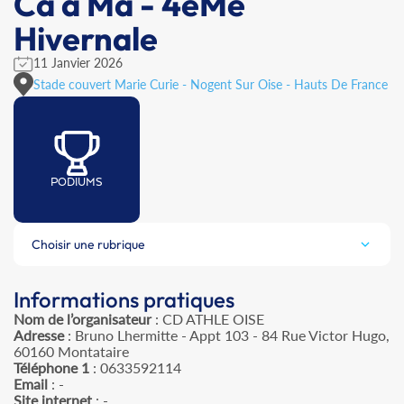
Ca à Ma - 4èMe
Hivernale
11 Janvier 2026
Stade couvert Marie Curie - Nogent Sur Oise - Hauts De France
PODIUMS
Choisir une rubrique
Informations pratiques
Nom de l’organisateur
: CD ATHLE OISE
Adresse
: Bruno Lhermitte - Appt 103 - 84 Rue Victor Hugo,
60160 Montataire
Téléphone 1
: 0633592114
Email
: -
Site internet
: -