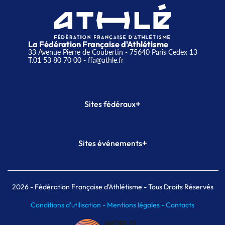
La Fédération Française d'Athlétisme
33 Avenue Pierre de Coubertin - 75640 Paris Cedex 13
T.01 53 80 70 00
- ffa@athle.fr
+
Sites fédéraux
SI-FFA
CALORG
+
Sites événements
Plateforme Formation
Meeting de Paris
Meeting de Paris indoor
MAIF Ekiden de Paris
2026
- Fédération Française d'Athlétisme - Tous Droits Réservés
Conditions d'utilisation -
Mentions légales -
Contacts