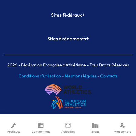
+
Sites fédéraux
SI-FFA
CALORG
+
Sites événements
Plateforme Formation
Meeting de Paris
Meeting de Paris indoor
MAIF Ekiden de Paris
2026
- Fédération Française d'Athlétisme - Tous Droits Réservés
Conditions d'utilisation -
Mentions légales -
Contacts
Pratiques
Compétitions
Actualités
Bilans
Mon compte