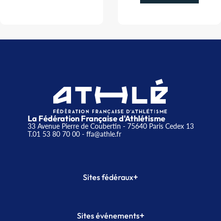
La Fédération Française d'Athlétisme
33 Avenue Pierre de Coubertin - 75640 Paris Cedex 13
T.01 53 80 70 00
- ffa@athle.fr
+
Sites fédéraux
SI-FFA
CALORG
+
Sites événements
Plateforme Formation