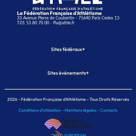
La Fédération Française d'Athlétisme
33 Avenue Pierre de Coubertin - 75640 Paris Cedex 13
T.01 53 80 70 00
- ffa@athle.fr
+
Sites fédéraux
SI-FFA
CALORG
+
Sites événements
Plateforme Formation
Meeting de Paris
Meeting de Paris indoor
MAIF Ekiden de Paris
2026
- Fédération Française d'Athlétisme - Tous Droits Réservés
Conditions d'utilisation -
Mentions légales -
Contacts