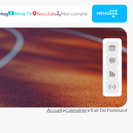
 Mag
Athlé TV
Nos clubs
Mon compte
MENU
Accueil
>
Calendrier
>
Trail De Pommard