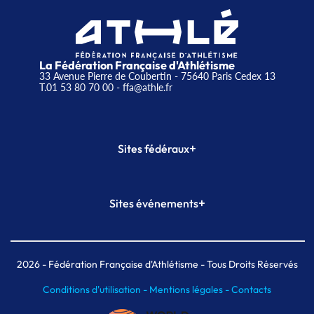
La Fédération Française d'Athlétisme
33 Avenue Pierre de Coubertin - 75640 Paris Cedex 13
T.01 53 80 70 00
- ffa@athle.fr
+
Sites fédéraux
SI-FFA
CALORG
+
Sites événements
Plateforme Formation
Meeting de Paris
Meeting de Paris indoor
MAIF Ekiden de Paris
2026
- Fédération Française d'Athlétisme - Tous Droits Réservés
Conditions d'utilisation -
Mentions légales -
Contacts