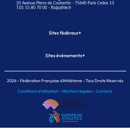
33 Avenue Pierre de Coubertin - 75640 Paris Cedex 13
T.01 53 80 70 00
- ffa@athle.fr
+
Sites fédéraux
SI-FFA
CALORG
+
Sites événements
Plateforme Formation
Meeting de Paris
Meeting de Paris indoor
MAIF Ekiden de Paris
2026
- Fédération Française d'Athlétisme - Tous Droits Réservés
Conditions d'utilisation -
Mentions légales -
Contacts