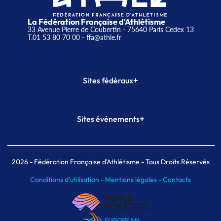
La Fédération Française d'Athlétisme
33 Avenue Pierre de Coubertin - 75640 Paris Cedex 13
T.01 53 80 70 00
- ffa@athle.fr
+
Sites fédéraux
SI-FFA
CALORG
+
Sites événements
Plateforme Formation
Meeting de Paris
Meeting de Paris indoor
MAIF Ekiden de Paris
2026
- Fédération Française d'Athlétisme - Tous Droits Réservés
Conditions d'utilisation -
Mentions légales -
Contacts