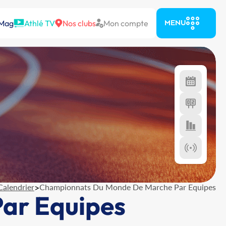
 Mag
Athlé TV
Nos clubs
Mon compte
MENU
Calendrier
>
Championnats Du Monde De Marche Par Equipes
ar Equipes