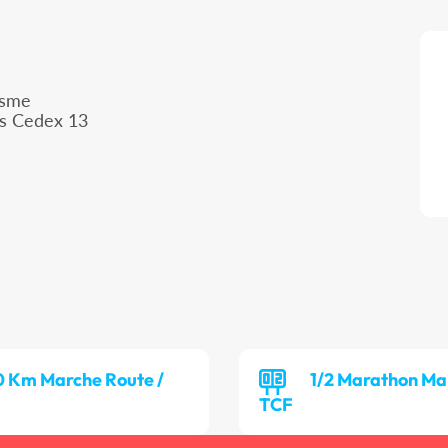
isme
is Cedex 13
0 Km Marche Route /
1/2 Marathon Ma
TCF