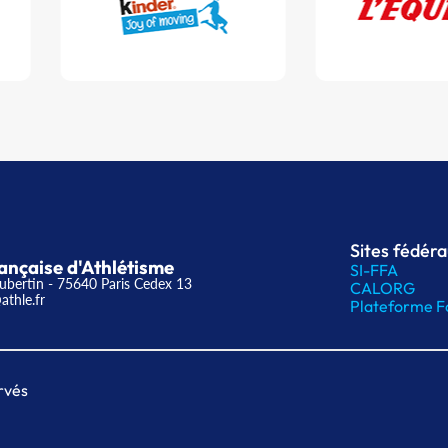
Sites fédér
ançaise d'Athlétisme
SI-FFA
ubertin - 75640 Paris Cedex 13
CALORG
athle.fr
Plateforme F
rvés