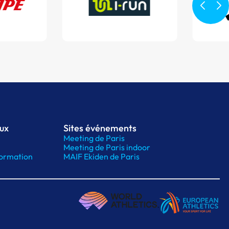
aux
Sites événements
Meeting de Paris
Meeting de Paris indoor
ormation
MAIF Ekiden de Paris