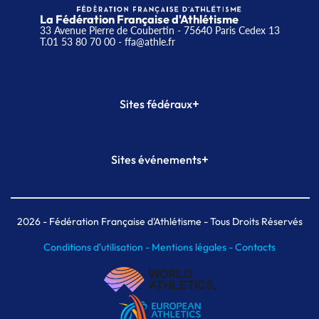
La Fédération Française d'Athlétisme
33 Avenue Pierre de Coubertin - 75640 Paris Cedex 13
T.01 53 80 70 00
- ffa@athle.fr
+
Sites fédéraux
SI-FFA
CALORG
+
Sites événements
Plateforme Formation
Meeting de Paris
Meeting de Paris indoor
MAIF Ekiden de Paris
2026
- Fédération Française d'Athlétisme - Tous Droits Réservés
Conditions d'utilisation -
Mentions légales -
Contacts