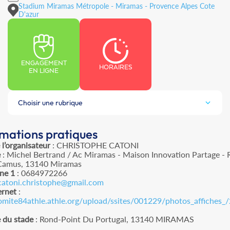
Stadium Miramas Métropole - Miramas - Provence Alpes Cote
D'azur
ENGAGEMENT
HORAIRES
EN LIGNE
Choisir une rubrique
rmations pratiques
l’organisateur
: CHRISTOPHE CATONI
e
: Michel Bertrand / Ac Miramas - Maison Innovation Partage - 
Camus, 13140 Miramas
ne 1
: 0684972266
catoni.christophe@gmail.com
ernet
:
comite84athle.athle.org/upload/ssites/001229/photos_affiches_
 du stade
: Rond-Point Du Portugal, 13140 MIRAMAS