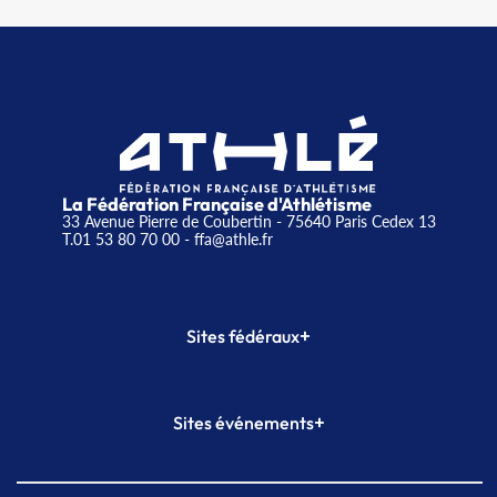
La Fédération Française d'Athlétisme
33 Avenue Pierre de Coubertin - 75640 Paris Cedex 13
T.01 53 80 70 00
- ffa@athle.fr
+
Sites fédéraux
SI-FFA
CALORG
+
Sites événements
Plateforme Formation
Meeting de Paris
Meeting de Paris indoor