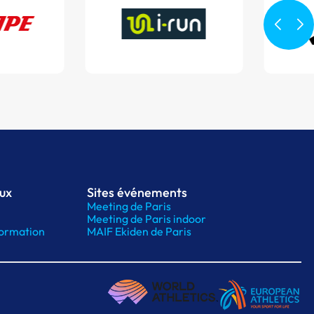
aux
Sites événements
Meeting de Paris
Meeting de Paris indoor
ormation
MAIF Ekiden de Paris