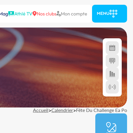
 Mag
Athlé TV
Nos clubs
Mon compte
MENU
Accueil
>
Calendrier
>
Fête Du Challenge Ea Po