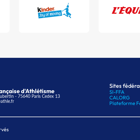
Sites fédér
ançaise d'Athlétisme
SI-FFA
ubertin - 75640 Paris Cedex 13
CALORG
athle.fr
Plateforme F
rvés