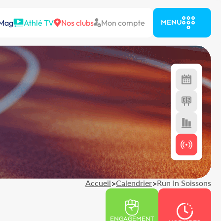
 Mag
Athlé TV
Nos clubs
Mon compte
MENU
Accueil
>
Calendrier
>
Run In Soissons
ENGAGEMENT