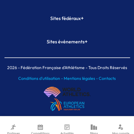
+
Sites fédéraux
SI-FFA
CALORG
+
Sites événements
Plateforme Formation
Meeting de Paris
Meeting de Paris indoor
MAIF Ekiden de Paris
2026
- Fédération Française d'Athlétisme - Tous Droits Réservés
Conditions d'utilisation -
Mentions légales -
Contacts
Pratiques
Compétitions
Actualités
Bilans
Mon compte