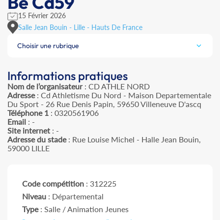
Be Cd59
15 Février 2026
Salle Jean Bouin - Lille - Hauts De France
Choisir une rubrique
Informations pratiques
Nom de l’organisateur
: CD ATHLE NORD
Adresse
: Cd Athletisme Du Nord - Maison Departementale
Du Sport - 26 Rue Denis Papin, 59650 Villeneuve D'ascq
Téléphone 1
: 0320561906
Email
: -
Site internet
: -
Adresse du stade
: Rue Louise Michel - Halle Jean Bouin,
59000 LILLE
Code compétition
: 312225
Niveau
: Départemental
Type
: Salle / Animation Jeunes