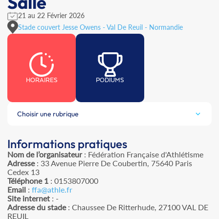
Salle
21 au 22 Février 2026
Stade couvert Jesse Owens - Val De Reuil - Normandie
HORAIRES
PODIUMS
Choisir une rubrique
Informations pratiques
Nom de l’organisateur
: Fédération Française d'Athlétisme
Adresse
: 33 Avenue Pierre De Coubertin, 75640 Paris
Cedex 13
Téléphone 1
: 0153807000
Email
:
ffa@athle.fr
Site internet
: -
Adresse du stade
: Chaussee De Ritterhude, 27100 VAL DE
REUIL