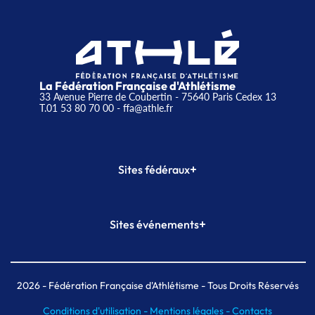
La Fédération Française d'Athlétisme
33 Avenue Pierre de Coubertin - 75640 Paris Cedex 13
T.01 53 80 70 00
- ffa@athle.fr
+
Sites fédéraux
SI-FFA
CALORG
+
Sites événements
Plateforme Formation
Meeting de Paris
Meeting de Paris indoor
MAIF Ekiden de Paris
2026
- Fédération Française d'Athlétisme - Tous Droits Réservés
Conditions d'utilisation -
Mentions légales -
Contacts